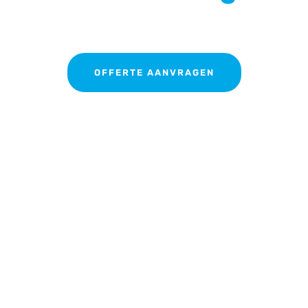
Met een duidelijk concept, volledige technische
ondersteuning en persoonlijke begeleiding bij elke stap.
OFFERTE AANVRAGEN